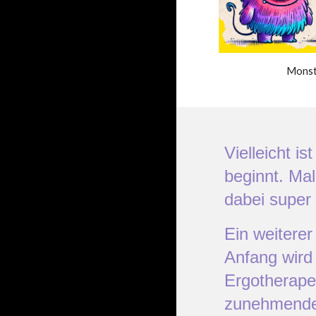
Monst
Vielleicht is
beginnt. Mal
dabei super
Ein weitere
Anfang wird 
Ergotherape
zunehmendem