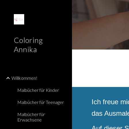
Sk
Coloring
Annika
Willkommen!
Malbücher für Kinder
Ich freue mi
Malbücher für Teenager
das Ausmale
Malbücher für
Erwachsene
Auf dieser 