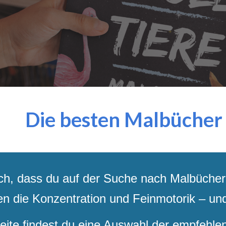
ip to main content
Skip to navigat
Die besten Malbücher 
ch, dass du auf der Suche nach Malbüchern 
n die Konzentration und Feinmotorik ­– un
Seite findest du eine Auswahl der empfehle